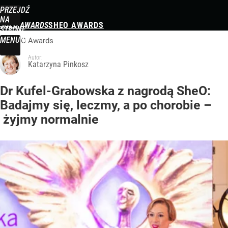
PRZEJDŹ
NA
SHEO AWARDS
STRONĘ
GŁÓWNĄ
MENU
ShEO Awards
WPROST.PL
Autor:
Katarzyna Pinkosz
Dr Kufel-Grabowska z nagrodą SheO:
Badajmy się, leczmy, a po chorobie –
żyjmy normalnie