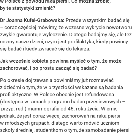
w Polsce z powodu raka piersi. Co można zrobić,
by te statystyki zmienić?
Dr Joanna Kufel-Grabowska:
Przede wszystkim badać się
– coraz częściej mówimy, że wczesne wykrycie nowotworu
zwykle gwarantuje wyleczenie. Dlatego badajmy się, ale też
uczmy nasze dzieci, czym jest profilaktyka, kiedy powinny
się badać i kiedy zwracać się do lekarza.
Jak wcześnie kobieta powinna myśleć o tym, że może
zachorować, i po prostu zacząć się badać?
Po okresie dojrzewania powinniśmy już rozmawiać
z dziećmi o tym, że w przyszłości wskazane są badania
profilaktyczne. W Polsce obecnie jest refundowana
(dostępna w ramach programu badań przesiewowych –
przyp. red.) mammografia od 45. roku życia. Wiemy,
jednak, że jest coraz więcej zachorowań na raka piersi
w młodszych grupach, dlatego warto mówić uczniom
szkoły średniej, studentkom o tym, że samobadanie piersi